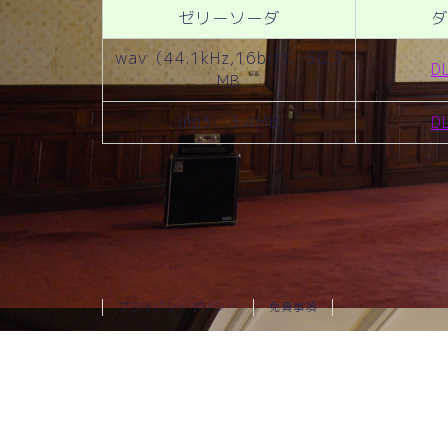
ゼリーソーダ
ダ
wav（44.1kHz,16bit)、38.3
D
MB
mp3、3.4MB
D
.
プライバシーポリシー
免責事項