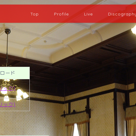
Top
Profile
Live
Discograph
ロード
リック)
リック)