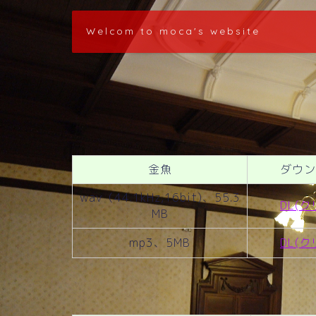
Welcom to moca's website
金魚
ダウン
wav（44.1kHz,16bit)、55.3
DL(ク
MB
mp3、5MB
DL(ク